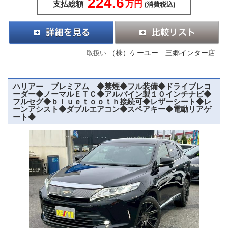
224.6
万円
支払総額
(消費税込)
（株）ケーユー 三郷インター店
取扱い
ハリアー プレミアム ◆禁煙◆フル装備◆ドライブレコ
ーダー◆ノーマルＥＴＣ◆アルパイン製１０インチナビ◆
フルセグ◆ｂｌｕｅｔｏｏｔｈ接続可◆レザーシート◆レ
ーンアシスト◆ダブルエアコン◆スペアキー◆電動リアゲ
ート◆