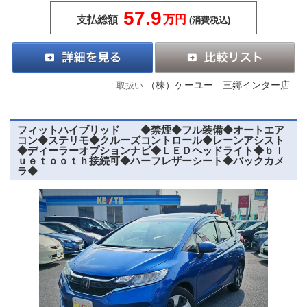
57.9
万円
支払総額
(消費税込)
（株）ケーユー 三郷インター店
取扱い
フィットハイブリッド ◆禁煙◆フル装備◆オートエア
コン◆ステリモ◆クルーズコントロール◆レーンアシスト
◆ディーラーオプションナビ◆ＬＥＤヘッドライト◆ｂｌ
ｕｅｔｏｏｔｈ接続可◆ハーフレザーシート◆バックカメ
ラ◆