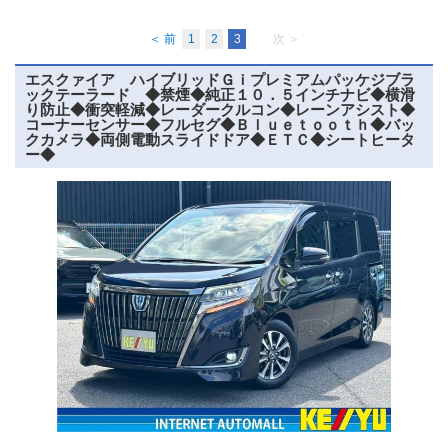
＜ 前
1
2
3
次 ＞
エスクァイア ハイブリッドＧｉプレミアムパッケジブラ
ックテーラード ◆禁煙◆純正１０．５インチナビ◆横滑
り防止◆衝突軽減◆レーダークルコン◆レーンアシスト◆
コーナーセンサー◆フルセグ◆Ｂｌｕｅｔｏｏｔｈ◆バッ
クカメラ◆両側電動スライドドア◆ＥＴＣ◆シートヒータ
ー◆