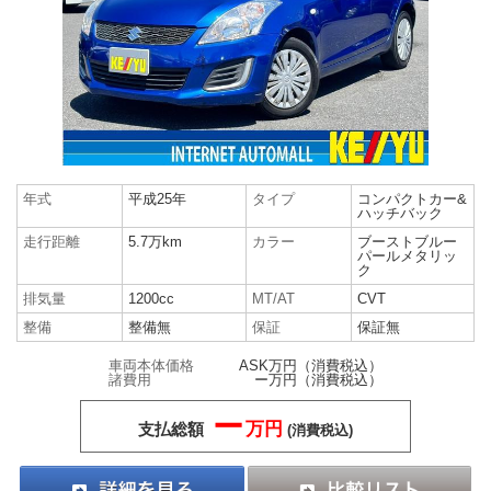
年式
平成25年
タイプ
コンパクトカー&
ハッチバック
走行距離
5.7万km
カラー
ブーストブルー
パールメタリッ
ク
排気量
1200cc
MT/AT
CVT
整備
整備無
保証
保証無
車両本体価格
ASK万円
（消費税込）
諸費用
ー万円
（消費税込）
ー
万円
支払総額
(消費税込)