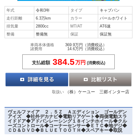
年式
令和3年
タイプ
キャブバン
走行距離
6.3万km
カラー
パールホワイト
排気量
2800cc
MT/AT
AT6速
整備
整備無
保証
保証無
車両本体価格
369.9万円
（消費税込）
諸費用
14.6万円
（消費税込）
384.5
万円
支払総額
(消費税込)
（株）ケーユー 三郷インター店
取扱い
ヴェルファイア ２．５Ｚ Ａエディション ゴールデン
アイズ ◆社外デカナビ◆電動リアゲート◆両側電動スラ
イドドア◆アドバンレーシング１８インチホイール◆クル
ーズコントロール◆コーナーセンサー◆ＥＴＣ◆地デジ◆
ＣＤ＆ＤＶＤ◆ＢＬＵＥＴＯＯＴＨ◆スペアキー◆取説