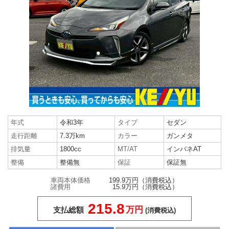
年式
令和3年
タイプ
セダン
走行距離
7.3万km
カラー
ガンメタ
排気量
1800cc
MT/AT
インパネAT
整備
整備無
保証
保証無
車両本体価格
199.9万円
（消費税込）
諸費用
15.9万円
（消費税込）
215.8
万円
支払総額
(消費税込)