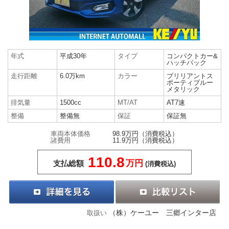
年式
平成30年
タイプ
コンパクトカー&
ハッチバック
走行距離
6.0万km
カラー
ブリリアントス
ポーティブルー
メタリック
排気量
1500cc
MT/AT
AT7速
整備
整備無
保証
保証無
車両本体価格
98.9万円
（消費税込）
諸費用
11.9万円
（消費税込）
110.8
万円
支払総額
(消費税込)
（株）ケーユー 三郷インター店
取扱い