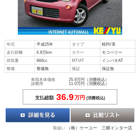
年式
平成25年
タイプ
軽RV系
走行距離
6.8万km
カラー
モコベリー
排気量
660cc
MT/AT
インパネAT
整備
整備無
保証
保証無
車両本体価格
25.9万円
（消費税込）
諸費用
11.0万円
（消費税込）
36.9
万円
支払総額
(消費税込)
（株）ケーユー 三郷インター店
取扱い