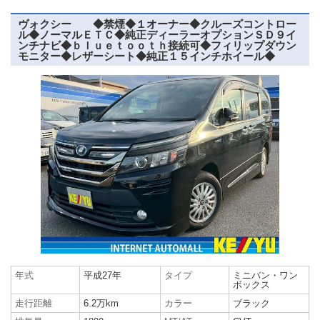
ヴォクシー ◆禁煙◆１オーナー◆クルーズコントロー
ル◆ノーマルＥＴＣ◆純正ディーラーオプションＳＤ９イ
ンチナビ◆ｂｌｕｅｔｏｏｔｈ接続可◆フィリップダウン
モニター◆レザーシート◆純正１５インチホイール◆
年式
平成27年
タイプ
ミニバン・ワン
ボックス
走行距離
6.2万km
カラー
ブラック