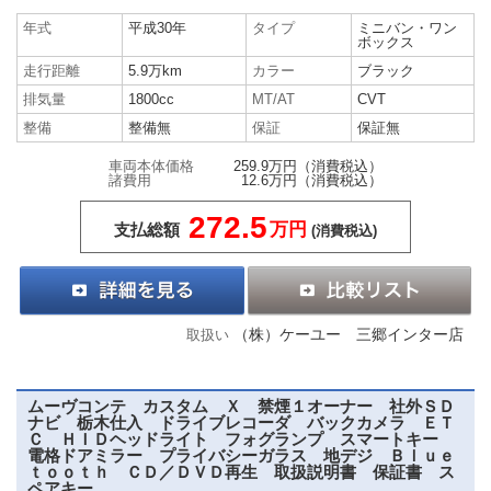
年式
平成30年
タイプ
ミニバン・ワン
ボックス
走行距離
5.9万km
カラー
ブラック
排気量
1800cc
MT/AT
CVT
整備
整備無
保証
保証無
車両本体価格
259.9万円
（消費税込）
諸費用
12.6万円
（消費税込）
272.5
万円
支払総額
(消費税込)
（株）ケーユー 三郷インター店
取扱い
ムーヴコンテ カスタム Ｘ 禁煙１オーナー 社外ＳＤ
ナビ 栃木仕入 ドライブレコーダ バックカメラ ＥＴ
Ｃ ＨＩＤヘッドライト フォグランプ スマートキー
電格ドアミラー プライバシーガラス 地デジ Ｂｌｕｅ
ｔｏｏｔｈ ＣＤ／ＤＶＤ再生 取扱説明書 保証書 ス
ペアキー