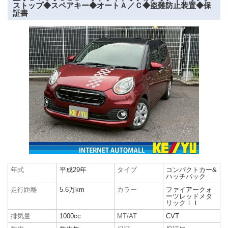
ストップ◆スペアキー◆オートＡ／Ｃ◆盗難防止装置◆保
証書
年式
平成29年
タイプ
コンパクトカー&
ハッチバック
走行距離
5.6万km
カラー
ファイアークォ
ーツレッドメタ
リックＩＩ
排気量
1000cc
MT/AT
CVT