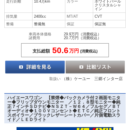
走行距離
10.4万km
カラー
ホワイトパール
クリスタルシャ
イン
排気量
2400cc
MT/AT
CVT
整備
整備無
保証
保証無
車両本体価格
29.9万円
（消費税込）
諸費用
20.7万円
（消費税込）
50.6
万円
支払総額
(消費税込)
（株）ケーユー 三郷インター店
取扱い
ハイエースワゴン 【禁煙◆バックカメラ付２画面モニタ
ー◆フリップダウンモニター ／１２．８型モニター◆純
正７インチＳＤナビ◆ＮＳＺＴ－Ｗ６４／フルセグ／ＢＴ
オーディオ◆１００Ｖコンセント◆ＥＴＣ／純正フロント
スポイラー／ブラックレザーシートカバー／片側電動スラ
イド／ＬＥＤライト