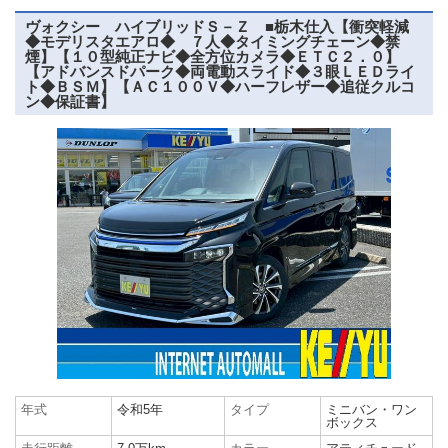
ヴォクシー ハイブリッドＳ－Ｚ ■栃木仕入【衝突軽減
◆モデリスタエアロ◆ ７人◆タイミングチェーン◆禁
煙】【１０型純正ナビ◆全方位カメラ◆ＥＴＣ２．０】
【アドバンスドパーク◆両電動スライド◆３眼ＬＥＤライ
ト◆ＢＳＭ】【ＡＣ１００Ｖ◆ハーフレザー◆追従クルコ
ン◆保証書】
年式
令和5年
タイプ
ミニバン・ワン
ボックス