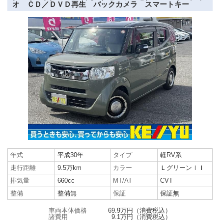
オ ＣＤ／ＤＶＤ再生 バックカメラ スマートキー
年式
平成30年
タイプ
軽RV系
走行距離
9.5万km
カラー
ＬグリーンＩＩ
排気量
660cc
MT/AT
CVT
整備
整備無
保証
保証無
車両本体価格
69.9万円
（消費税込）
諸費用
9.1万円
（消費税込）