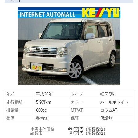
年式
平成26年
タイプ
軽RV系
走行距離
5.9万km
カラー
パールホワイト
排気量
660cc
MT/AT
コラムAT
整備
整備無
保証
保証無
車両本体価格
49.9万円
（消費税込）
諸費用
8.0万円
（消費税込）