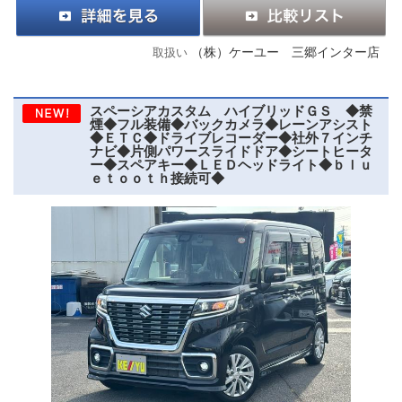
（株）ケーユー 三郷インター店
取扱い
スペーシアカスタム ハイブリッドＧＳ ◆禁
煙◆フル装備◆バックカメラ◆レーンアシスト
◆ＥＴＣ◆ドライブレコーダー◆社外７インチ
ナビ◆片側パワースライドドア◆シートヒータ
ー◆スペアキー◆ＬＥＤヘッドライト◆ｂｌｕ
ｅｔｏｏｔｈ接続可◆