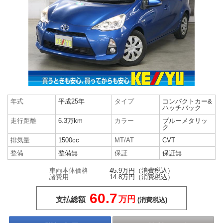
年式
平成25年
タイプ
コンパクトカー&
ハッチバック
走行距離
6.3万km
カラー
ブルーメタリッ
ク
排気量
1500cc
MT/AT
CVT
整備
整備無
保証
保証無
車両本体価格
45.9万円
（消費税込）
諸費用
14.8万円
（消費税込）
60.7
万円
支払総額
(消費税込)