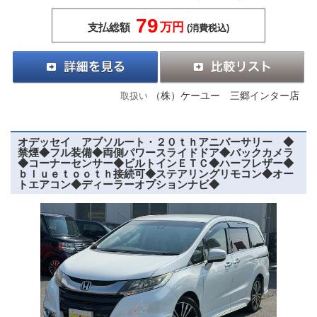
79
万円
支払総額
(消費税込)
（株）ケーユー 三郷インター店
取扱い
オデッセイ アブソルート・２０ｔｈアニバーサリー ◆
禁煙◆フル装備◆両側パワースライドドア◆バックカメラ
◆コーナーセンサー◆ビルトインＥＴＣ◆ハーフレザー◆
ｂｌｕｅｔｏｏｔｈ接続可◆ステアリングリモコン◆オー
トエアコン◆ディーラーオプションナビ◆