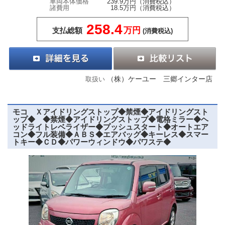
車両本体価格
239.9万円
（消費税込）
諸費用
18.5万円
（消費税込）
258.4
万円
支払総額
(消費税込)
（株）ケーユー 三郷インター店
取扱い
モコ Ｘアイドリングストップ◆禁煙◆アイドリングスト
ップ◆ ◆禁煙◆アイドリングストップ◆電格ミラー◆ヘ
ッドライトレベライザー◆プッシュスタート◆オートエア
コン◆フル装備◆ＡＢＳ◆エアバッグ◆キーレス◆スマー
トキー◆ＣＤ◆パワーウィンドウ◆パワステ◆