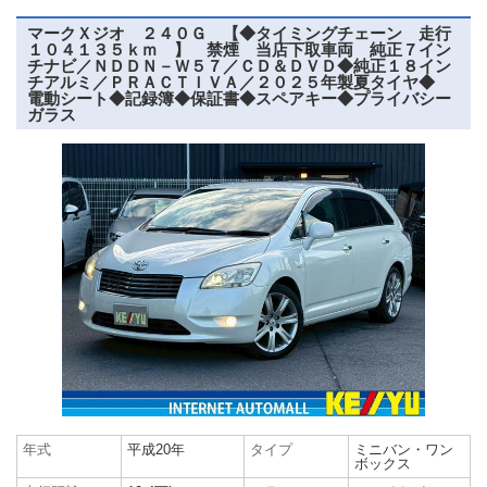
マークＸジオ ２４０Ｇ 【◆タイミングチェーン 走行
１０４１３５ｋｍ 】 禁煙 当店下取車両 純正７イン
チナビ／ＮＤＤＮ－Ｗ５７／ＣＤ＆ＤＶＤ◆純正１８イン
チアルミ／ＰＲＡＣＴＩＶＡ／２０２５年製夏タイヤ◆
電動シート◆記録簿◆保証書◆スペアキー◆プライバシー
ガラス
年式
平成20年
タイプ
ミニバン・ワン
ボックス