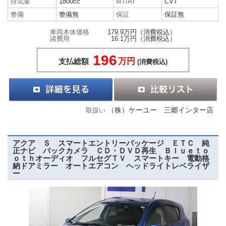
排気量
1800cc
MT/AT
CVT
整備
整備無
保証
保証無
車両本体価格
179.9万円
（消費税込）
諸費用
16.1万円
（消費税込）
196
万円
支払総額
(消費税込)
（株）ケーユー 三郷インター店
取扱い
アクア Ｓ スマートエントリーパッケージ ＥＴＣ 純
正ナビ バックカメラ ＣＤ・ＤＶＤ再生 Ｂｌｕｅｔｏ
ｏｔｈオーディオ フルセグＴＶ スマートキー 電動格
納ドアミラー オートエアコン ヘッドライトレベライザ
ー