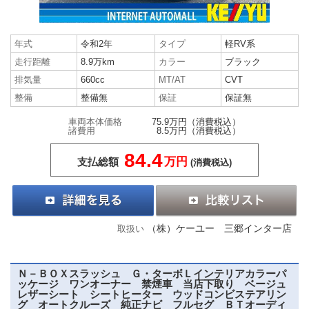
年式
令和2年
タイプ
軽RV系
走行距離
8.9万km
カラー
ブラック
排気量
660cc
MT/AT
CVT
整備
整備無
保証
保証無
車両本体価格
75.9万円
（消費税込）
諸費用
8.5万円
（消費税込）
84.4
万円
支払総額
(消費税込)
（株）ケーユー 三郷インター店
取扱い
Ｎ－ＢＯＸスラッシュ Ｇ・ターボＬインテリアカラーパ
ッケージ ワンオーナー 禁煙車 当店下取り ベージュ
レザーシート シートヒーター ウッドコンビステアリン
グ オートクルーズ 純正ナビ フルセグ ＢＴオーディ