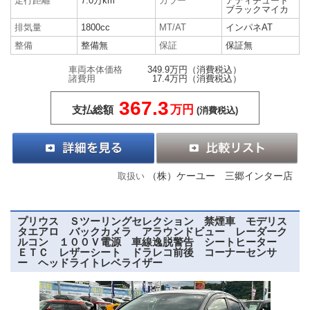
走行距離
7.0万km
カラー
アティチュード
ブラックマイカ
排気量
1800cc
MT/AT
インパネAT
整備
整備無
保証
保証無
車両本体価格
349.9万円
（消費税込）
諸費用
17.4万円
（消費税込）
367.3
万円
支払総額
(消費税込)
（株）ケーユー 三郷インター店
取扱い
プリウス Ｓツーリングセレクション 禁煙車 モデリス
タエアロ バックカメラ アラウンドビュー レーダーク
ルコン １００Ｖ電源 車線逸脱警告 シートヒーター
ＥＴＣ レザーシート ドラレコ前後 コーナーセンサ
ー ヘッドライトレベライザー