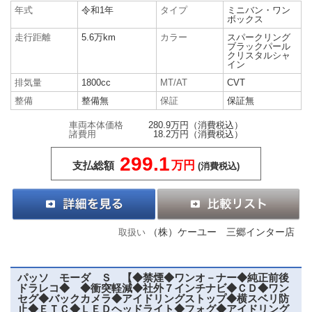
年式
令和1年
タイプ
ミニバン・ワン
ボックス
走行距離
5.6万km
カラー
スパークリング
ブラックパール
クリスタルシャ
イン
排気量
1800cc
MT/AT
CVT
整備
整備無
保証
保証無
車両本体価格
280.9万円
（消費税込）
諸費用
18.2万円
（消費税込）
299.1
万円
支払総額
(消費税込)
（株）ケーユー 三郷インター店
取扱い
パッソ モーダ Ｓ 【◆禁煙◆ワンオ－ナー◆純正前後
ドラレコ◆ ◆衝突軽減◆社外７インチナビ◆ＣＤ◆ワン
セグ◆バックカメラ◆アイドリングストップ◆横スベリ防
止◆ＥＴＣ◆ＬＥＤヘッドライト◆フォグ◆アイドリング