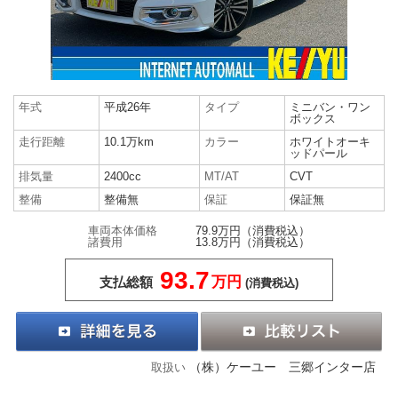
年式
平成26年
タイプ
ミニバン・ワン
ボックス
走行距離
10.1万km
カラー
ホワイトオーキ
ッドパール
排気量
2400cc
MT/AT
CVT
整備
整備無
保証
保証無
車両本体価格
79.9万円
（消費税込）
諸費用
13.8万円
（消費税込）
93.7
万円
支払総額
(消費税込)
（株）ケーユー 三郷インター店
取扱い