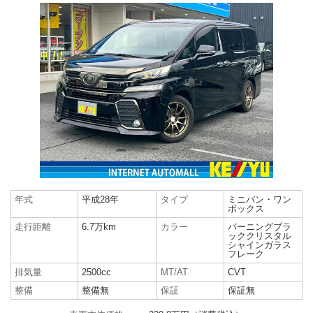
年式
平成28年
タイプ
ミニバン・ワン
ボックス
走行距離
6.7万km
カラー
バーニングブラ
ッククリスタル
シャインガラス
フレーク
排気量
2500cc
MT/AT
CVT
整備
整備無
保証
保証無