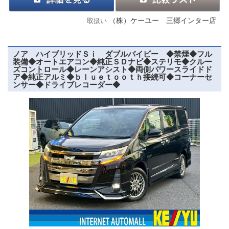
（株）ケーユー 三郷インター店
取扱い
ノア ハイブリッドＳｉ ダブルバイビー ◆禁煙◆フル
装備◆オートエアコン◆純正ＳＤナビ◆ステリモ◆クルー
ズコントロール◆レーンアシスト◆両側パワースライドド
ア◆純正アルミ◆ｂｌｕｅｔｏｏｔｈ接続可◆コーナーセ
ンサー◆ドライブレコーダー◆