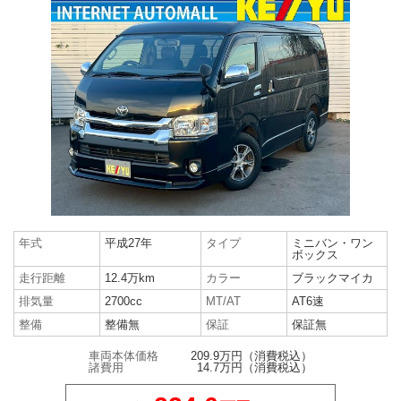
年式
平成27年
タイプ
ミニバン・ワン
ボックス
走行距離
12.4万km
カラー
ブラックマイカ
排気量
2700cc
MT/AT
AT6速
整備
整備無
保証
保証無
車両本体価格
209.9万円
（消費税込）
諸費用
14.7万円
（消費税込）