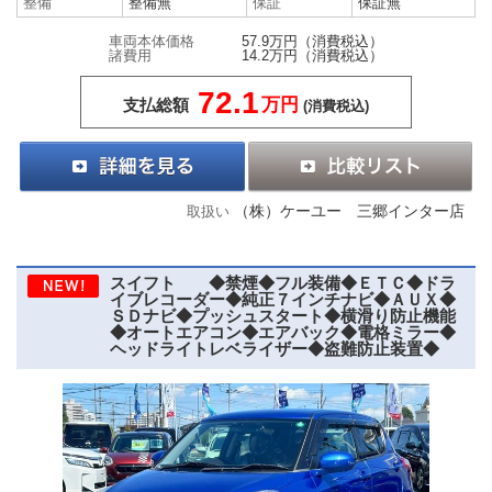
整備
整備無
保証
保証無
車両本体価格
57.9万円
（消費税込）
諸費用
14.2万円
（消費税込）
72.1
万円
支払総額
(消費税込)
（株）ケーユー 三郷インター店
取扱い
スイフト ◆禁煙◆フル装備◆ＥＴＣ◆ドラ
イブレコーダー◆純正７インチナビ◆ＡＵＸ◆
ＳＤナビ◆プッシュスタート◆横滑り防止機能
◆オートエアコン◆エアバック◆電格ミラー◆
ヘッドライトレベライザー◆盗難防止装置◆