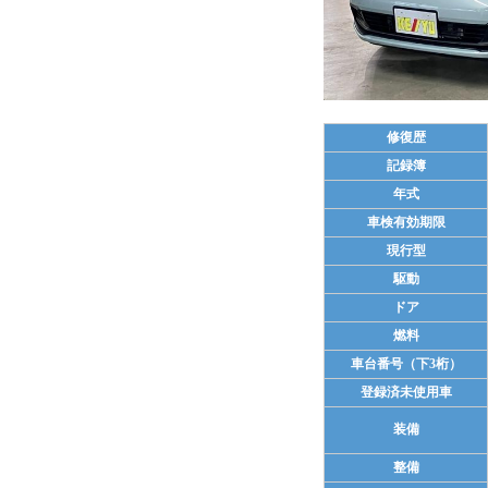
修復歴
記録簿
年式
車検有効期限
現行型
駆動
ドア
燃料
車台番号（下3桁）
登録済未使用車
装備
整備