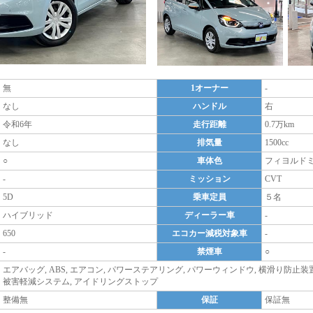
無
1オーナー
-
なし
ハンドル
右
令和6年
走行距離
0.7万km
なし
排気量
1500cc
○
車体色
フィヨルド
-
ミッション
CVT
5D
乗車定員
５名
ハイブリッド
ディーラー車
-
650
エコカー減税対象車
-
-
禁煙車
○
エアバッグ, ABS, エアコン, パワーステアリング, パワーウィンドウ, 横滑り防止装
被害軽減システム, アイドリングストップ
整備無
保証
保証無