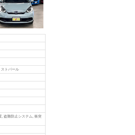
ミストパール
置, 盗難防止システム, 衝突