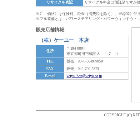
リサイクル表記
リサイクル料金は預託済ですが
※注 価格には保険料、税金（消費税を除く）、登録等に伴
※フル装備とは、パワーステアリング・パワーウィンドウ・
販売店舗情報
（株）ケーユー 本店
〒194-0004
住所
東京都町田市鶴間８－１７－１
TEL
販売：0078-6049-9059
FAX
販売：042-799-5325
E-mail
keiyu_hon@keiyu.co.jp
COPYRIGHT (C) KEI