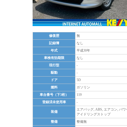
修復歴
無
記録簿
なし
年式
平成30年
車検有効期限
なし
現行型
-
駆動
-
ドア
5D
燃料
ガソリン
車台番号（下3桁）
119
登録済未使用車
-
エアバッグ, ABS, エアコン, 
装備
アイドリングストップ
整備
整備無