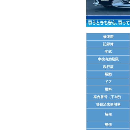
修復歴
記録簿
年式
車検有効期限
現行型
駆動
ドア
燃料
車台番号（下3桁）
登録済未使用車
装備
整備