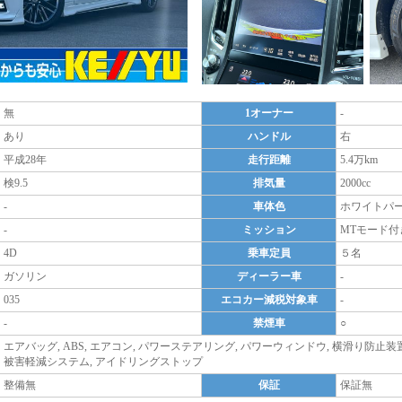
無
1オーナー
-
あり
ハンドル
右
平成28年
走行距離
5.4万km
検9.5
排気量
2000cc
-
車体色
ホワイトパ
-
ミッション
MTモード付
4D
乗車定員
５名
ガソリン
ディーラー車
-
035
エコカー減税対象車
-
-
禁煙車
○
エアバッグ, ABS, エアコン, パワーステアリング, パワーウィンドウ, 横滑り防止装
被害軽減システム, アイドリングストップ
整備無
保証
保証無