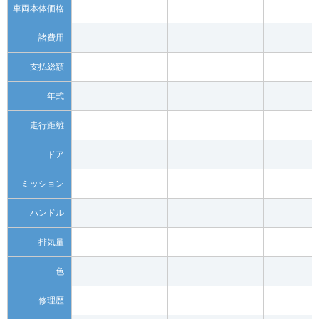
車両本体価格
諸費用
支払総額
年式
走行距離
ドア
ミッション
ハンドル
排気量
色
修理歴