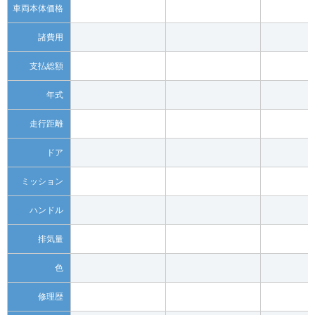
車両本体価格
諸費用
支払総額
年式
走行距離
ドア
ミッション
ハンドル
排気量
色
修理歴