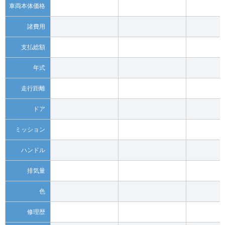
車両本体価格
諸費用
支払総額
年式
走行距離
ドア
ミッション
ハンドル
排気量
色
修理歴