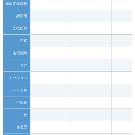
車両本体価格
諸費用
支払総額
年式
走行距離
ドア
ミッション
ハンドル
排気量
色
修理歴