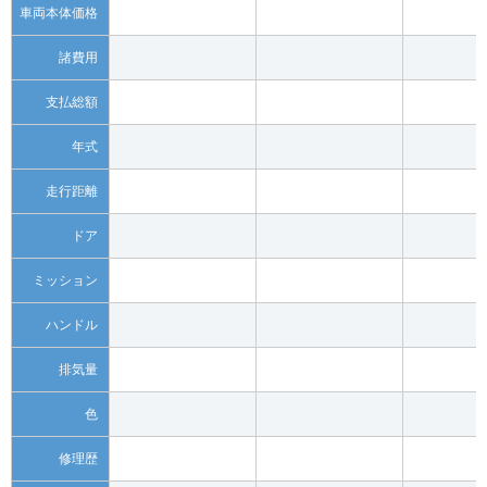
車両本体価格
諸費用
支払総額
年式
走行距離
ドア
ミッション
ハンドル
排気量
色
修理歴