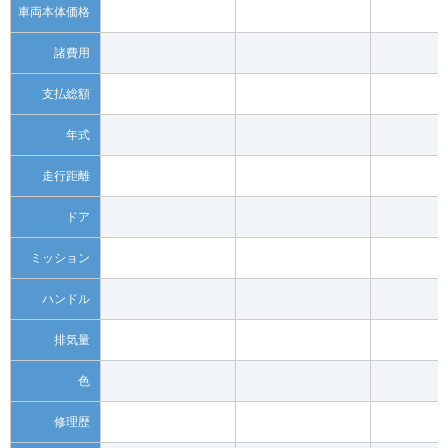
車両本体価格
諸費用
支払総額
年式
走行距離
ドア
ミッション
ハンドル
排気量
色
修理歴