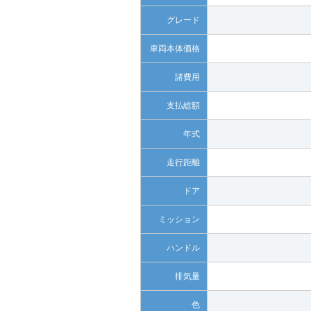
グレード
車両本体価格
諸費用
支払総額
年式
走行距離
ドア
ミッション
ハンドル
排気量
色