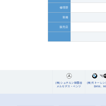
修理歴
装備
販売店
(株)シュテルン世田谷
(株)モトーレ
メルセデス・ベンツ
BMW、MI