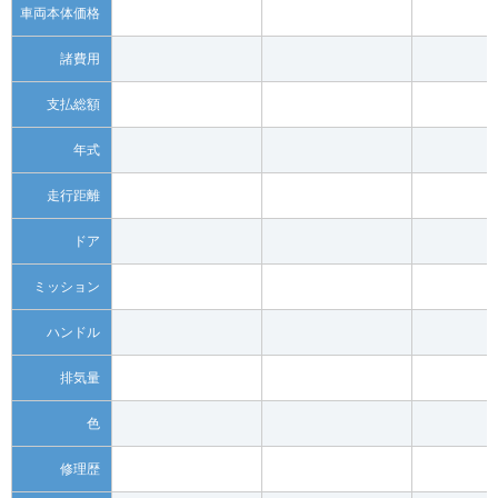
車両本体価格
諸費用
支払総額
年式
走行距離
ドア
ミッション
ハンドル
排気量
色
修理歴