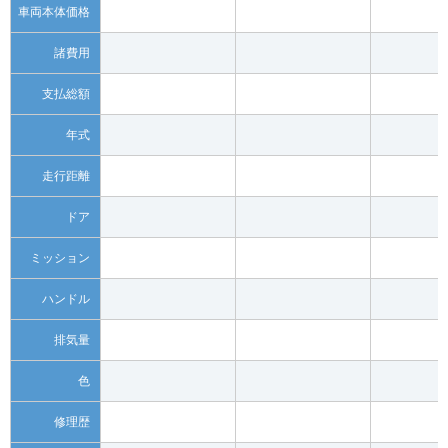
車両本体価格
諸費用
支払総額
年式
走行距離
ドア
ミッション
ハンドル
排気量
色
修理歴