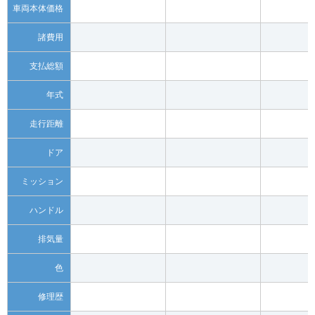
車両本体価格
諸費用
支払総額
年式
走行距離
ドア
ミッション
ハンドル
排気量
色
修理歴