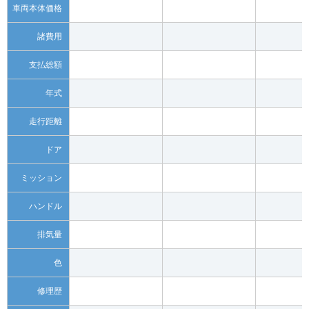
車両本体価格
諸費用
支払総額
年式
走行距離
ドア
ミッション
ハンドル
排気量
色
修理歴