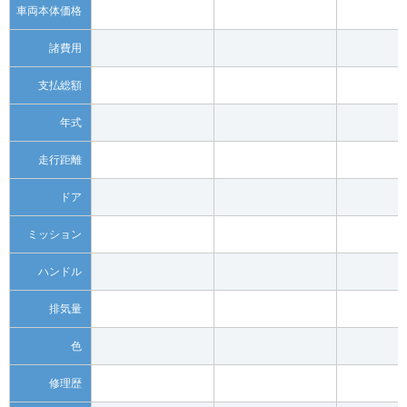
車両本体価格
諸費用
支払総額
年式
走行距離
ドア
ミッション
ハンドル
排気量
色
修理歴