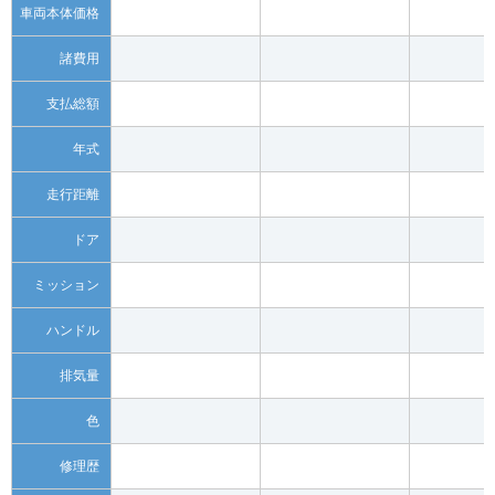
車両本体価格
諸費用
支払総額
年式
走行距離
ドア
ミッション
ハンドル
排気量
色
修理歴