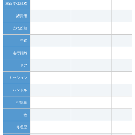
車両本体価格
諸費用
支払総額
年式
走行距離
ドア
ミッション
ハンドル
排気量
色
修理歴