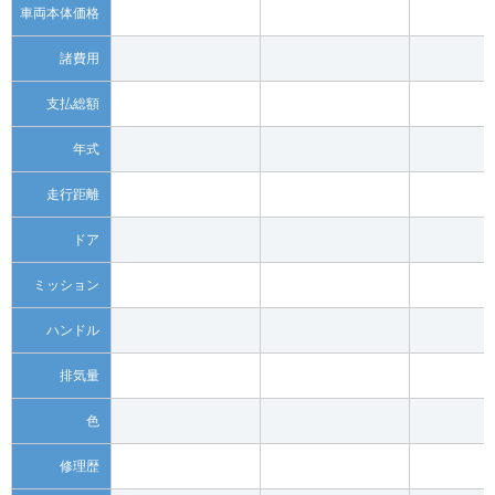
車両本体価格
諸費用
支払総額
年式
走行距離
ドア
ミッション
ハンドル
排気量
色
修理歴