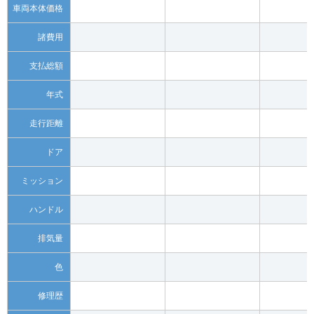
車両本体価格
諸費用
支払総額
年式
走行距離
ドア
ミッション
ハンドル
排気量
色
修理歴