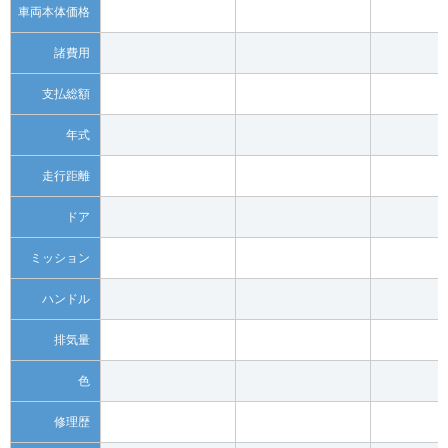
車両本体価格
諸費用
支払総額
年式
走行距離
ドア
ミッション
ハンドル
排気量
色
修理歴