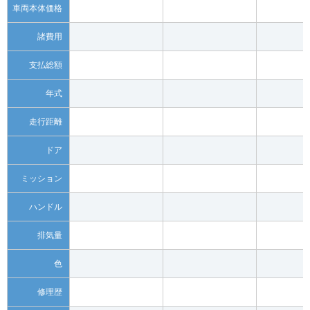
車両本体価格
諸費用
支払総額
年式
走行距離
ドア
ミッション
ハンドル
排気量
色
修理歴