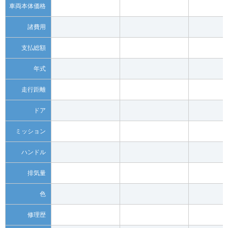
車両本体価格
諸費用
支払総額
年式
走行距離
ドア
ミッション
ハンドル
排気量
色
修理歴