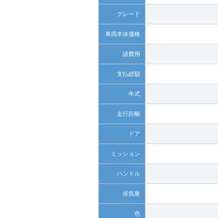
グレード
車両本体価格
諸費用
支払総額
年式
走行距離
ドア
ミッション
ハンドル
排気量
色