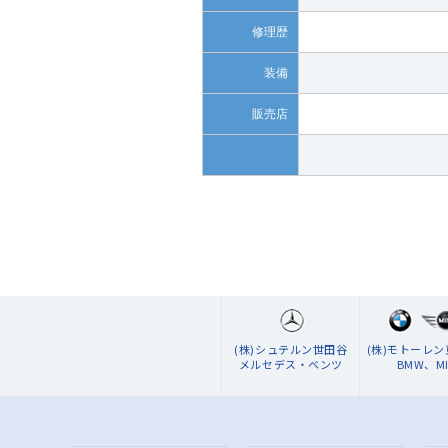
修理歴
装備
販売店
(株)シュテルン世田谷
(株)モトーレ
メルセデス・ベンツ
BMW、MI