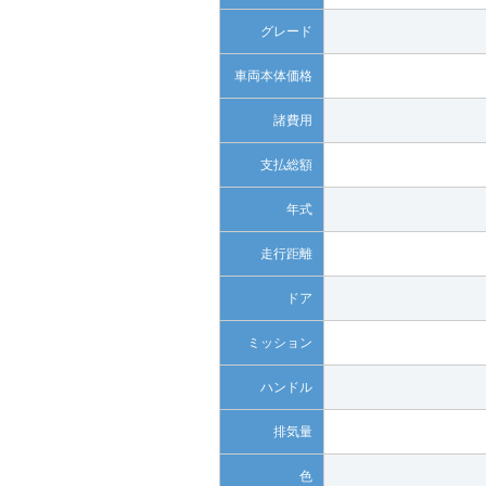
グレード
車両本体価格
諸費用
支払総額
年式
走行距離
ドア
ミッション
ハンドル
排気量
色