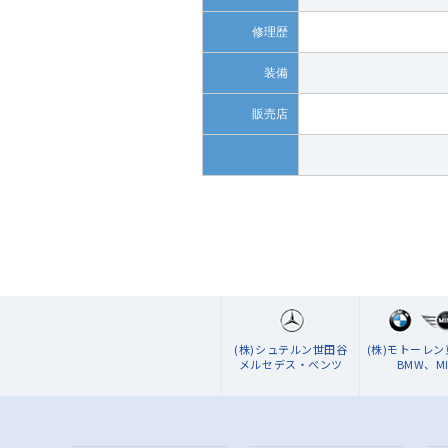
修理歴
装備
販売店
(株)シュテルン世田谷
(株)モトーレ
メルセデス・ベンツ
BMW、MI