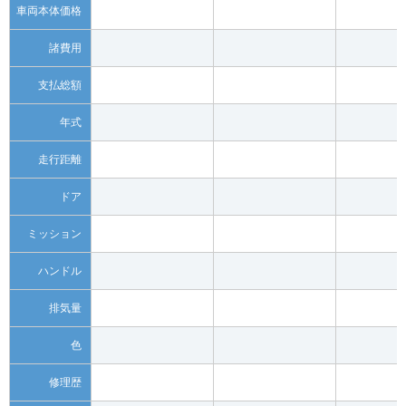
車両本体価格
諸費用
支払総額
年式
走行距離
ドア
ミッション
ハンドル
排気量
色
修理歴