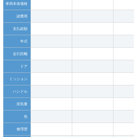
車両本体価格
諸費用
支払総額
年式
走行距離
ドア
ミッション
ハンドル
排気量
色
修理歴