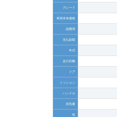
グレード
車両本体価格
諸費用
支払総額
年式
走行距離
ドア
ミッション
ハンドル
排気量
色