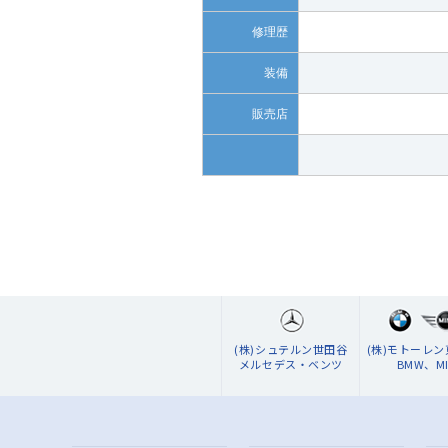
修理歴
装備
販売店
(株)シュテルン世田谷
(株)モトーレ
メルセデス・ベンツ
BMW、MI