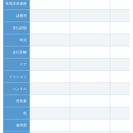
車両本体価格
諸費用
支払総額
年式
走行距離
ドア
ミッション
ハンドル
排気量
色
修理歴