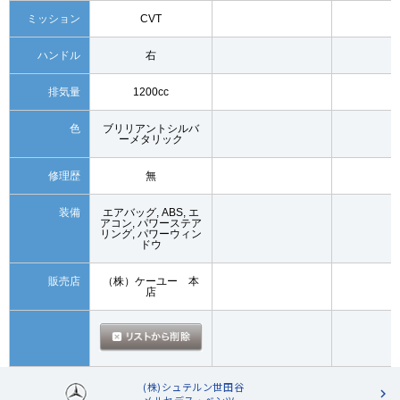
ミッション
CVT
ハンドル
右
排気量
1200cc
色
ブリリアントシルバ
ーメタリック
修理歴
無
装備
エアバッグ, ABS, エ
アコン, パワーステア
リング, パワーウィン
ドウ
販売店
（株）ケーユー 本
店
(株)シュテルン世田谷