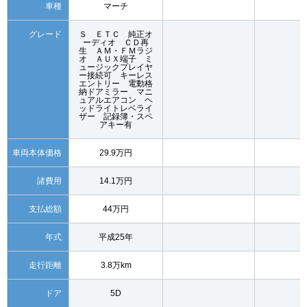
車種
マーチ
グレード
Ｓ ＥＴＣ 純正オ
ーディオ ＣＤ再
生 ＡＭ・ＦＭラジ
オ ＡＵＸ端子 ミ
ュージックプレイヤ
ー接続可 キーレス
エントリー 電動格
納ドアミラー マニ
ュアルエアコン ヘ
ッドライトレベライ
ザー 記録簿・スペ
アキー有
車両本体価格
29.9万円
諸費用
14.1万円
支払総額
44万円
年式
平成25年
走行距離
3.8万km
ドア
5D