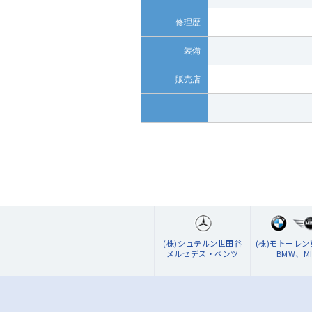
修理歴
装備
販売店
(株)シュテルン世田谷
(株)モトーレ
メルセデス・ベンツ
BMW、MI