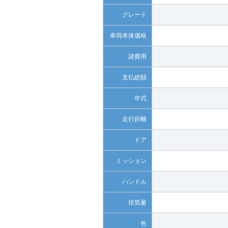
グレード
車両本体価格
諸費用
支払総額
年式
走行距離
ドア
ミッション
ハンドル
排気量
色