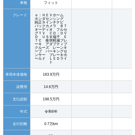
車種
フィット
グレード
ｅ：ＨＥＶホーム
ホンダセンシング
純正９インチナビ
バックカメラ ＢＴ
オーディオ フルセ
グＴＶ ＣＤ・ＤＶ
Ｄ ＵＳＢ端子 Ｅ
ＴＣ 衝突軽減ブレ
ーキ アダプティブ
クルーズ レーンキ
ープ パーキングセ
ンサー ブレーキホ
ールド ＬＥＤライ
ト
車両本体価格
183.9万円
諸費用
14.6万円
支払総額
198.5万円
年式
令和6年
走行距離
0.7万km