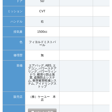
ドア
5D
ミッション
CVT
ハンドル
右
排気量
1500cc
色
フィヨルドミストパ
ール
修理歴
無
装備
エアバッグ, ABS, エ
アコン, パワーステア
リング, パワーウィン
ドウ, 横滑り防止装
置, 盗難防止システ
ム, 衝突被害軽減シス
テム, アイドリングス
トップ
販売店
（株）ケーユー 本
店