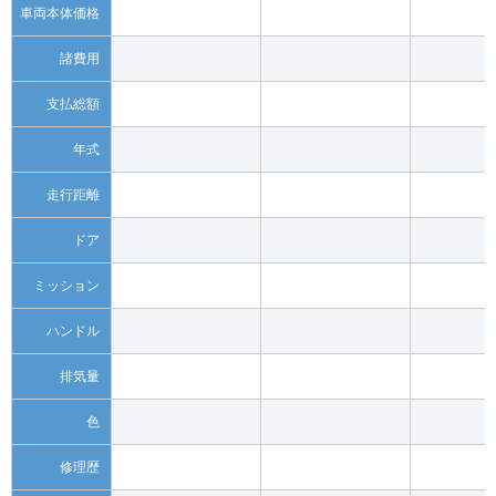
車両本体価格
諸費用
支払総額
年式
走行距離
ドア
ミッション
ハンドル
排気量
色
修理歴