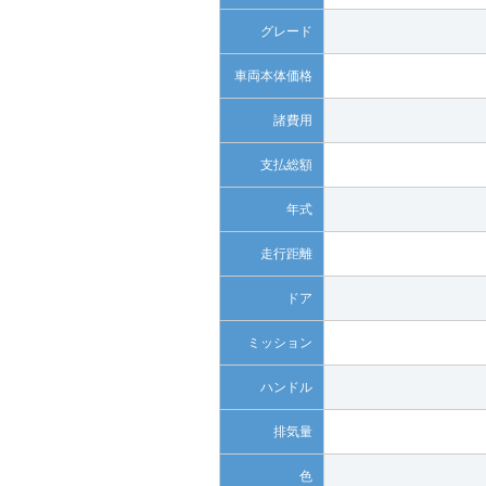
グレード
車両本体価格
諸費用
支払総額
年式
走行距離
ドア
ミッション
ハンドル
排気量
色