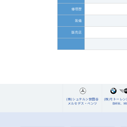
修理歴
装備
販売店
(株)シュテルン世田谷
(株)モトーレ
メルセデス・ベンツ
BMW、MI