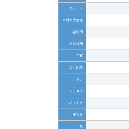
グレード
車両本体価格
諸費用
支払総額
年式
走行距離
ドア
ミッション
ハンドル
排気量
色