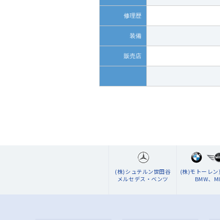
修理歴
装備
販売店
(株)シュテルン世田谷
(株)モトーレ
メルセデス・ベンツ
BMW、MI