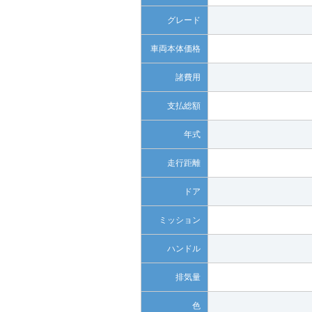
グレード
車両本体価格
諸費用
支払総額
年式
走行距離
ドア
ミッション
ハンドル
排気量
色