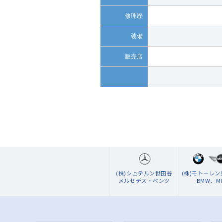
修理歴
装備
販売店
(株)シュテルン世田谷
(株)モトーレ
メルセデス・ベンツ
BMW、MI