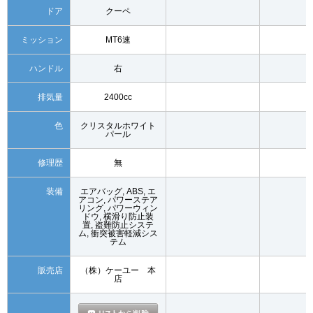
ドア
クーペ
ミッション
MT6速
ハンドル
右
排気量
2400cc
色
クリスタルホワイト
パール
修理歴
無
装備
エアバッグ, ABS, エ
アコン, パワーステア
リング, パワーウィン
ドウ, 横滑り防止装
置, 盗難防止システ
ム, 衝突被害軽減シス
テム
販売店
（株）ケーユー 本
店