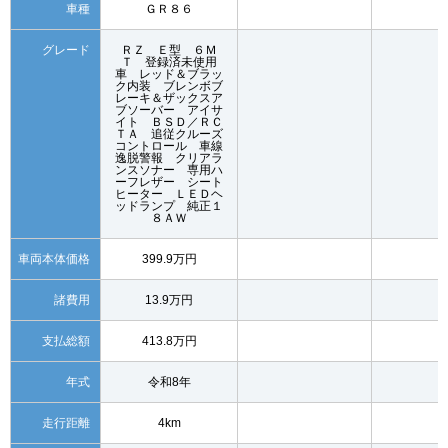
車種
ＧＲ８６
グレード
ＲＺ Ｅ型 ６Ｍ
Ｔ 登録済未使用
車 レッド＆ブラッ
ク内装 ブレンボブ
レーキ＆ザックスア
ブソーバー アイサ
イト ＢＳＤ／ＲＣ
ＴＡ 追従クルーズ
コントロール 車線
逸脱警報 クリアラ
ンスソナー 専用ハ
ーフレザー シート
ヒーター ＬＥＤヘ
ッドランプ 純正１
８ＡＷ
車両本体価格
399.9万円
諸費用
13.9万円
支払総額
413.8万円
年式
令和8年
走行距離
4km