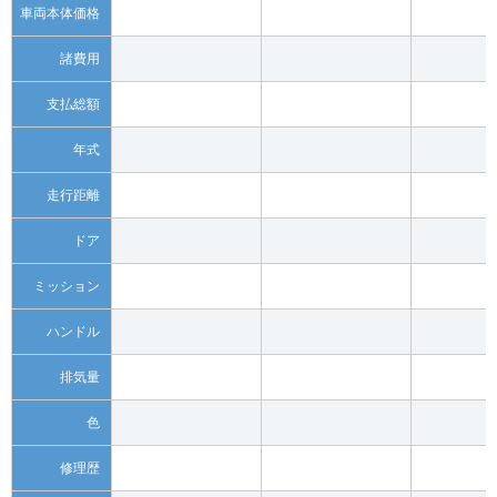
車両本体価格
諸費用
支払総額
年式
走行距離
ドア
ミッション
ハンドル
排気量
色
修理歴