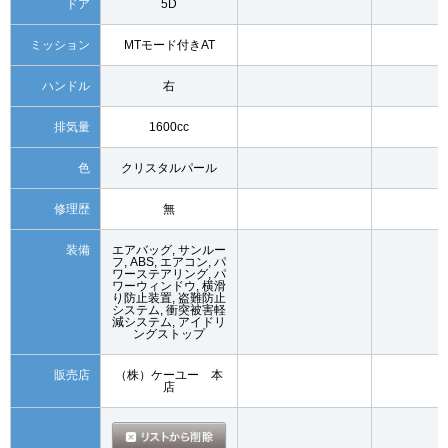
ドア
5D
ミッション
MTモード付きAT
ハンドル
右
排気量
1600cc
色
クリスタルパール
修理歴
無
装備
エアバッグ, サンルー
フ, ABS, エアコン, パ
ワーステアリング, パ
ワーウィンドウ, 横滑
り防止装置, 盗難防止
システム, 衝突被害軽
減システム, アイドリ
ングストップ
販売店
（株）ケーユー 本
店