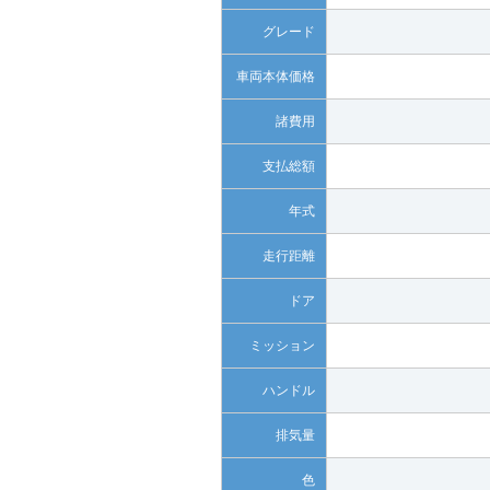
グレード
車両本体価格
諸費用
支払総額
年式
走行距離
ドア
ミッション
ハンドル
排気量
色