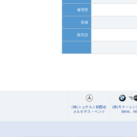
修理歴
装備
販売店
(株)シュテルン世田谷
(株)モトーレ
メルセデス・ベンツ
BMW、MI