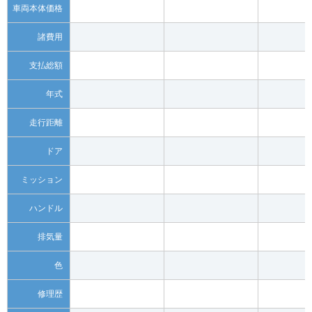
車両本体価格
諸費用
支払総額
年式
走行距離
ドア
ミッション
ハンドル
排気量
色
修理歴