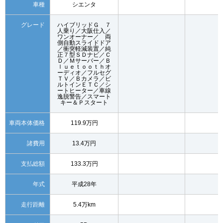
車種
シエンタ
グレード
ハイブリッドＧ ７
人乗り／大阪仕入／
ワンオーナー／ 両
側自動スライドドア
／衝突軽減装置／純
正７型ＳＤナビ／Ｃ
Ｄ／Ｍサーバー／Ｂ
ｌｕｅｔｏｏｔｈオ
ーディオ／フルセグ
ＴＶ／Ｂカメラ／ビ
ルトインＥＴＣ／シ
ートヒーター／車線
逸脱警告／スマート
キー＆Ｐスタート
車両本体価格
119.9万円
諸費用
13.4万円
支払総額
133.3万円
年式
平成28年
走行距離
5.4万km