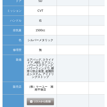
ドア
5D
ミッション
CVT
ハンドル
右
排気量
1500cc
色
シルバーメタリック
修理歴
無
装備
エアバッグ, スライド
ドア, ABS, エアコン,
パワーステアリング,
パワーウィンドウ, 横
滑り防止装置, 盗難防
止システム, アイドリ
ングストップ
販売店
（株）ケーユー 湘
南平塚店