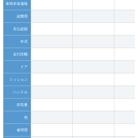
車両本体価格
諸費用
支払総額
年式
走行距離
ドア
ミッション
ハンドル
排気量
色
修理歴