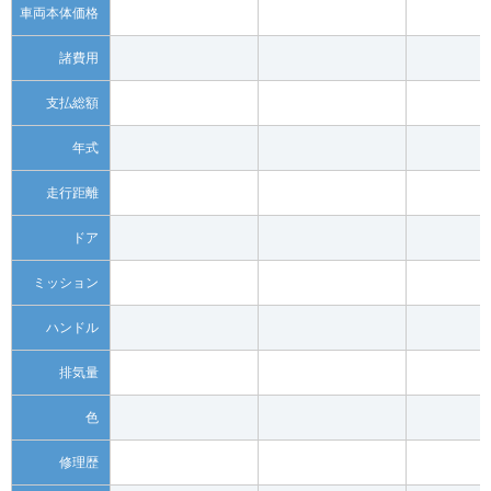
車両本体価格
諸費用
支払総額
年式
走行距離
ドア
ミッション
ハンドル
排気量
色
修理歴