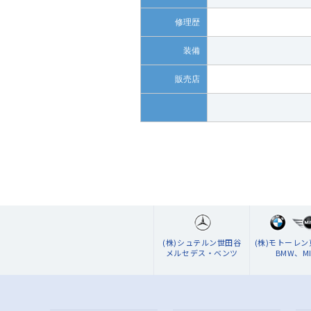
修理歴
装備
販売店
(株)シュテルン世田谷
(株)モトーレ
メルセデス・ベンツ
BMW、MI