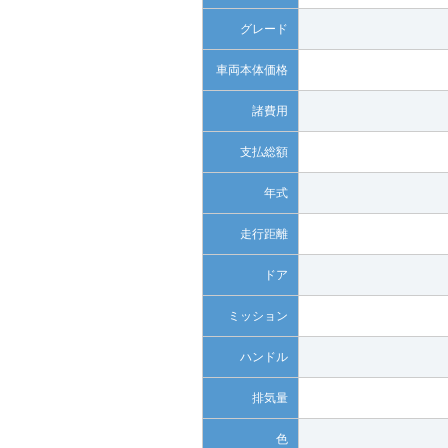
グレード
車両本体価格
諸費用
支払総額
年式
走行距離
ドア
ミッション
ハンドル
排気量
色