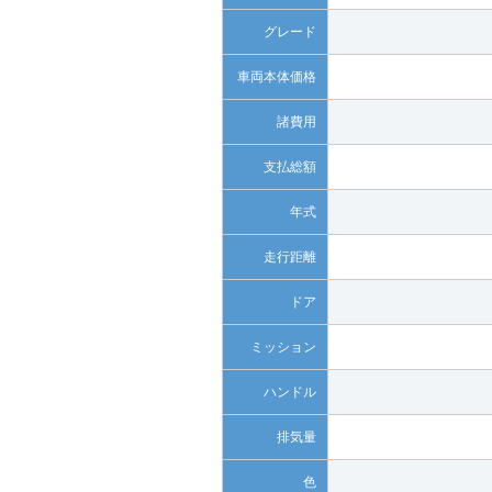
グレード
車両本体価格
諸費用
支払総額
年式
走行距離
ドア
ミッション
ハンドル
排気量
色