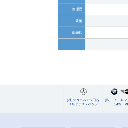
修理歴
装備
販売店
(株)シュテルン世田谷
(株)モトーレ
メルセデス・ベンツ
BMW、MI