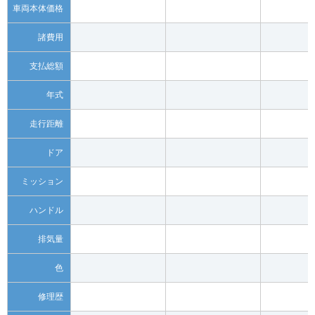
車両本体価格
諸費用
支払総額
年式
走行距離
ドア
ミッション
ハンドル
排気量
色
修理歴