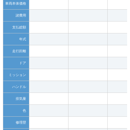
車両本体価格
諸費用
支払総額
年式
走行距離
ドア
ミッション
ハンドル
排気量
色
修理歴