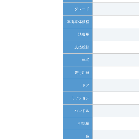
グレード
車両本体価格
諸費用
支払総額
年式
走行距離
ドア
ミッション
ハンドル
排気量
色