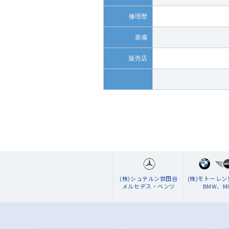
修理歴
装備
販売店
(株)シュテルン世田谷
(株)モトーレ
メルセデス・ベンツ
BMW、MI