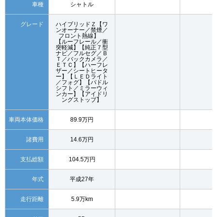
車種
シャトル
グレード
ハイブリッドＺ【ワ
ンオーナー／禁煙／
フロント熱線】
【ルーフレール／衝
突軽減】【純正７型
ナビ／フルセグ／Ｂ
Ｔ／バックカメラ／
ＥＴＣ】【ハーフレ
ザー／シートヒータ
ー】【ＬＥＤライト
／フォグ】【パドル
シフト／ミラーウィ
ンカー】【アイドリ
ングストップ】
車両本体価格
89.9万円
諸費用
14.6万円
支払総額
104.5万円
年式
平成27年
走行距離
5.9万km